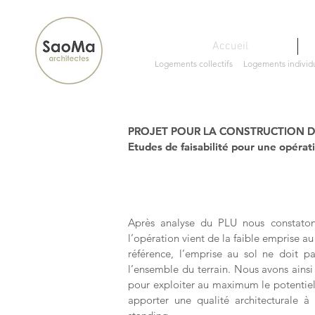
Accueil
Logements collectifs
Logements individ
PROJET POUR LA CONSTRUCTION D
PROJET POUR LA CONSTRUCTION D
Etudes de faisabilité pour une opérat
Etudes de faisabilité pour une opérat
Après analyse du PLU nous constatons
l’opération vient de la faible emprise au
référence, l’emprise au sol ne doit p
l’ensemble du terrain. Nous avons ainsi
pour
exploiter au maximum le potentiel 
apporter une qualité
architecturale à