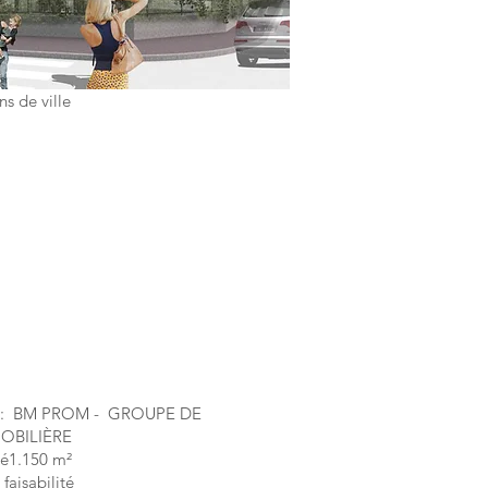
s de ville
ge : BM PROM - GROUPE DE
OBILIÈRE
éé
1.150 m²
 faisabilité