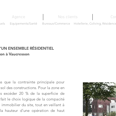
Agence
Nos clients
Co
uels
Equipements/Santé
Bureaux/Commerce
Hotellerie, Coliving, Résidenc
’UN ENSEMBLE RÉSIDENTIEL
’UN ENSEMBLE RÉSIDENTIEL
ion à Vaucresson
ion à Vaucresson
 que la contrainte principale pour
 sol des constructions. Pour la zone en
as excéder 20 % de la superficie de
 fait le choix logique de la compacité
immobilier du site, tout en veillant à
 la hauteur d’une opération de haut