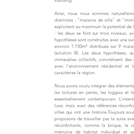
standing.
Ainsi, nous nous sommes naturelleme
distinctes : “maisons de ville” et “imm
exploitent au maximum le potentiel de l
: les deux se font sur trois niveaux, a
hypothèses sont construites avec une sur
environ 1.150m² distribués sur 9 mais
(solution B).
Les deux hypothèses, qu
immeubles collectifs, concrétisent des
avec l'environnement résidentiel et 
caractérise la région.
Nous avons voulu intégrer des éléments d
les toitures en pente, les loggias et l
essentiellement contemporain. L’inten
luxe, mais avec des références réconfo
villes qui ont une histoire.Toujours s
proposons de travailler par la suite a
réconfortants, comme la brique, le cu
mémoire de habitat individuel et qu