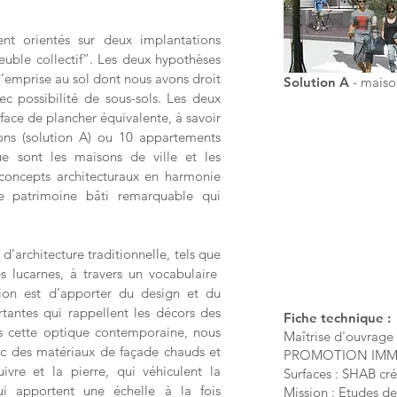
nt orientés sur deux implantations
euble collectif”. Les deux hypothèses
’emprise au sol dont nous avons droit
Solution A
- maison
vec possibilité de sous-sols. Les deux
face de plancher équivalente, à savoir
ons (solution A) ou 10 appartements
e sont les maisons de ville et les
 concepts architecturaux en harmonie
le patrimoine bâti remarquable qui
’architecture traditionnelle, tels que
es lucarnes, à travers un vocabulaire
tion est d’apporter du design et du
rtantes qui rappellent les décors des
Fiche technique :
ous cette optique contemporaine, nous
Maîtrise d'ouvra
vec des matériaux de façade chauds et
PROMOTION IMM
ivre et la pierre, qui véhiculent la
Surfaces :
SHAB cr
i apportent une échelle à la fois
Mission : Etudes de