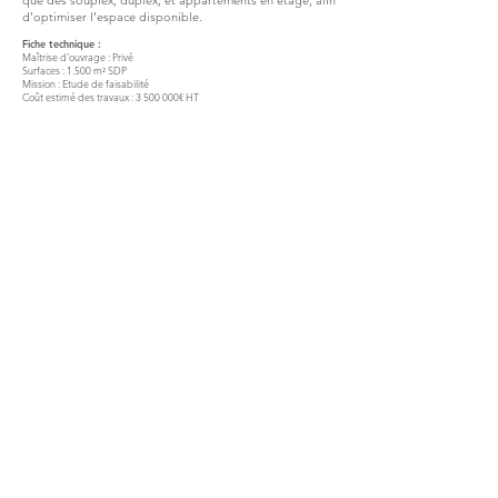
que des souplex, duplex, et appartements en étage, afin
d’optimiser l’espace disponible.
Fiche technique :
Maîtrise d’ouvrage : Privé
Surfaces : 1.500 m² SDP
Mission : Etude de faisabilité
Coût estimé des travaux : 3 500 000€ HT